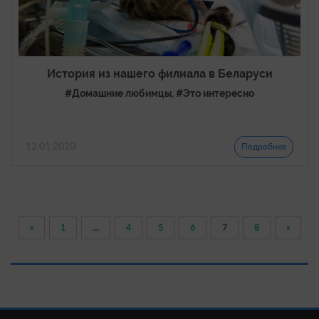
История из нашего филиала в Беларуси
#Домашние любимцы, #Это интересно
12.01.2020
Подробнее
«
1
…
4
5
6
7
8
»