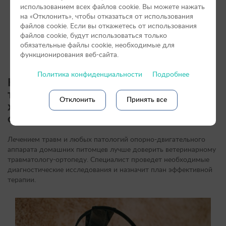
Искривление или неправильная постановка передних и
использованием всех файлов cookie. Вы можете нажать
задних лап.
на «Отклонить», чтобы отказаться от использования
Болезненность, покраснение и изъязвление кожных
файлов сookie. Если вы откажетесь от использования
покровов при травмировании.
файлов cookie, будут использоваться только
Беспокойное поведение.
обязательные файлы cookie, необходимые для
Дискоординация при движении.
функционирования веб-сайта.
Политика конфиденциальности
Подробнее
Какое лечение показано
травмированным домашним
Отклонить
Принять все
животным и животным с патологиями
опорно-двигательного аппарата?
Лечением травм и любых патологий опорно-двигательного
аппарата домашних питомцев лучше доверить ветеринарному
травматологу-ортопеду. Специалист проведет необходимые
диагностические исследования и назначит план эффективной
терапии.