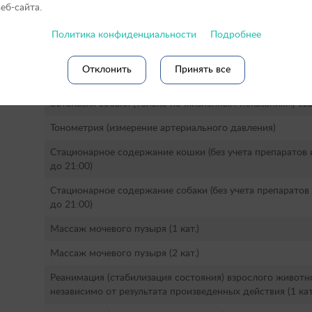
веб-сайта.
Эвтаназия животного весом до 0,5 кг (только по жизнен
Политика конфиденциальности
Подробнее
Эвтаназия кошки, хорька, грызуна, собаки до 10 кг (тол
показаниям)
Отклонить
Принять все
Эвтаназия собаки (только по жизненным показаниям) от 1
Эвтаназия собаки (только по жизненным показаниям) свы
Тонометрия (измерение артериального давления)
Стационарное содержание кошки (без учета препаратов и
до 21:00)
Стационарное содержание собаки (без учета препаратов 
до 21:00)
Массаж мочевого пузыря (1 кат.)
Массаж мочевого пузыря (2 кат.)
Реанимация (стабилизация состояния) взрослого животн
независимо от результата произведенных действия (1 кат