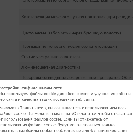
Катетеризация мочевого пузыря с подшиванием (кобель/
Катетеризация мочевого пузыря повторная (при рецидиве
Цистоцентез (забор мочи через брюшную полость)
Промывание мочевого пузыря без катетеризации
Снятие уретрального катетера
Люминесцентная диагностика
Пероральное введение лекарственных препаратов. Обыч
Настройки конфиденциальности
Пероральное введение лекарственных препаратов. Пов
Мы используем файлы cookie для обеспечения и улучшения работы
Удаление секрета параанальных желез (коты, кошки)
веб-сайта и качества ваших посещений веб-сайта.
Нажимая «Принять вce », вы соглашаетесь с использованием всех
Удаление секрета параанальных желез (собаки, хорьки)
файлов cookie. Вы можете нажать на «Отклонить», чтобы отказаться
от использования файлов сookie. Если вы откажетесь от
Удаление иксодового клеща (1 кат.)
использования файлов cookie, будут использоваться только
Удаление иксодового клеща (2 кат.)
обязательные файлы cookie, необходимые для функционирования