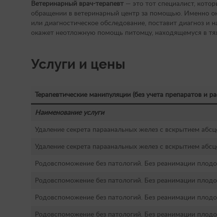
Ветеринарный врач-терапевт
— это тот специалист, кото
обращении в ветеринарный центр за помощью. Именно о
или диагностическое обследование, поставит диагноз и 
окажет неотложную помощь питомцу, находящемуся в тя
Услуги и цены
Терапевтические манипуляции (без учета препаратов и р
Наименование услуги
Удаление секрета параанальных желез с вскрытием абсцес
Удаление секрета параанальных желез с вскрытием абсцес
Родовспоможение без патологий. Без реанимации плодов (
Родовспоможение без патологий. Без реанимации плодов (
Родовспоможение без патологий. Без реанимации плодов (
Родовспоможение без патологий. Без реанимации плодов (