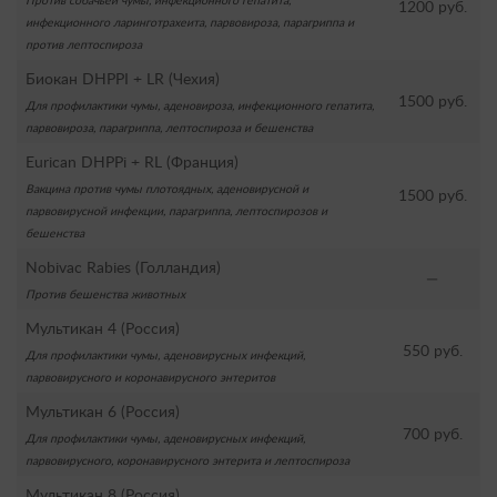
Против собачьей чумы, инфекционного гепатита,
1200 руб.
инфекционного ларинготрахеита, парвовироза, парагриппа и
против лептоспироза
Биокан DHPPI + LR (Чехия)
1500 руб.
Для профилактики чумы, аденовироза, инфекционного гепатита,
парвовироза, парагриппа, лептоспироза и бешенства
Eurican DHPPi + RL (Франция)
Вакцина против чумы плотоядных, аденовирусной и
1500 руб.
парвовирусной инфекции, парагриппа, лептоспирозов и
бешенства
Nobivac Rabies (Голландия)
—
Против бешенства животных
Мультикан 4 (Россия)
550 руб.
Для профилактики чумы, аденовирусных инфекций,
парвовирусного и коронавирусного энтеритов
Мультикан 6 (Россия)
700 руб.
Для профилактики чумы, аденовирусных инфекций,
парвовирусного, коронавирусного энтерита и лептоспироза
Мультикан 8 (Россия)