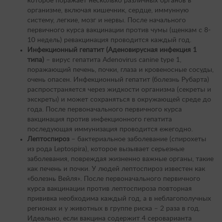
которое поражает несколько различных органов в
организме, включая кишечник, сердце, иммунную
систему, легкие, мозг и нервы. После начального
первичного курса вакцинации против чумы (щенкам с 8-
10 недель) ревакцинация проводится каждый год.
Инфекционный гепатит (Аденовирусная инфекция 1
типа)
– вирус гепатита Adenovirus canine type 1,
поражающий печень, почки, глаза и кровеносные сосуды,
очень опасен. Инфекционный гепатит (болезнь Рубарта)
распространяется через жидкости организма (секреты и
экскреты) и может сохраняться в окружающей среде до
года. После первоначального первичного курса
вакцинация против инфекционного гепатита
последующая иммунизация проводится ежегодно.
Лептоспироз
– бактериальное заболевание (спирохеты
из рода Leptospira), которое вызывает серьезные
заболевания, повреждая жизненно важные органы, такие
как печень и почки. У людей лептоспироз известен как
«болезнь Вейля». После первоначального первичного
курса вакцинации против лептоспироза повторная
прививка необходима каждый год, а в неблагополучных
регионах и у животных в группе риска – 2 раза в год.
Идеально, если вакцина содержит 4 сероварианта