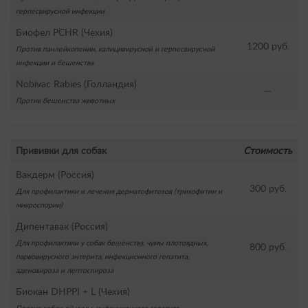
герпесвирусной инфекции
Биофел PCHR (Чехия)
1200 руб.
Против панлейкопении, калицивирусной и герпесвирусной
инфекции и бешенства
Nobivac Rabies (Голландия)
—
Против бешенства животных
Прививки для собак
Стоимость
Вакдерм (Россия)
300 руб.
Для профилактики и лечения дерматофитозов (трихофитии и
микроспории)
Дипентавак (Россия)
Для профилактики у собак бешенства, чумы плотоядных,
800 руб.
парвовирусного энтерита, инфекционного гепатита,
аденовироза и лептоспироза
Биокан DHPPI + L (Чехия)