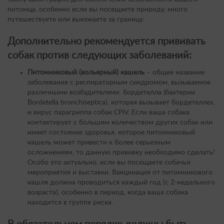
питомца, особенно если вы посещаете природу, много
путешествуете или выезжаете за границу.
Дополнительно
рекомендуется
прививать
собак
против следующих заболеваний:
Питомниковый (вольерный) кашель
– общее название
заболевания с респираторным синдромом, вызываемое
различными возбудителями: бордетелла (бактерии
Bordetella bronchiseptica), которая вызывает бордетеллез,
и вирус парагриппа собак CPiV. Если ваша собака
контактирует с большим количеством других собак или
имеет состояние здоровья, которое питомниковый
кашель может привести к более серьезным
осложнениям, то данную прививку необходимо сделать!
Особо это актуально, если вы посещаете собачьи
мероприятия и выставки. Вакцинация от питомникового
кашля должна проводиться каждый год (с 2-недельного
возраста), особенно в период, когда ваша собака
находится в группе риска.