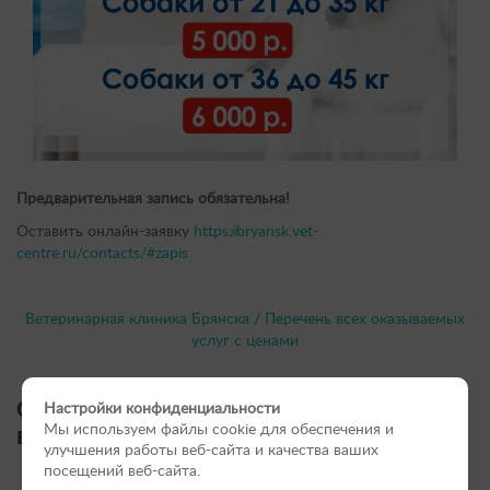
Предварительная запись обязательна!
Оставить онлайн-заявку
https://bryansk.vet-
centre.ru/contacts/#zapis
Ветеринарная клиника Брянска
/
Перечень всех оказываемых
услуг с ценами
Онлайн-форма записи на приём в
Настройки конфиденциальности
ветеринарный центр:
Мы используем файлы cookie для обеспечения и
улучшения работы веб-сайта и качества ваших
посещений веб-сайта.