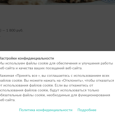
) — 1 800 руб.
.
Настройки конфиденциальности
Мы используем файлы cookie для обеспечения и улучшения работы
ьно в чистый контейнер. Биоматериал после сбора нужно принести
веб-сайта и качества ваших посещений веб-сайта.
Нажимая «Принять вce », вы соглашаетесь с использованием всех
ца. Цена по акции — 1 200 вместо 1 500 р.
файлов cookie. Вы можете нажать на «Отклонить», чтобы отказаться
от использования файлов сookie. Если вы откажетесь от
ьна
!
использования файлов cookie, будут использоваться только
обязательные файлы cookie, необходимые для функционирования
веб-сайта.
Политика конфиденциальности
Подробнее