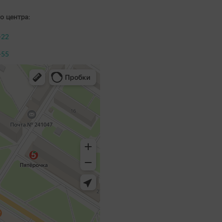
о центра:
-22
-55