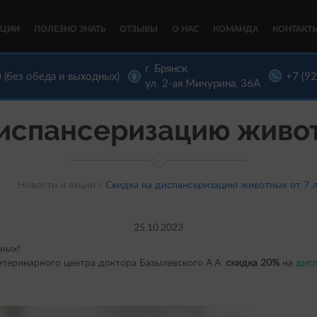
КЦИИ
ПОЛЕЗНО ЗНАТЬ
ОТЗЫВЫ
О НАС
КОМАНДА
КОНТАКТ
г. Брянск
 (без обеда и выходных)
+7 (9
ул. 2-ая Мичурина, 36А
испансеризацию живот
Новости и акции /
Скидка на диспансеризацию животных от 7 
25.10.2023
ных!
етеринарного центра доктора Базылевского А.А.
скидка 20%
на
дис