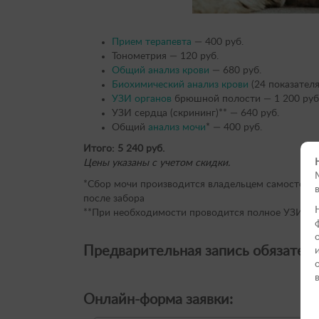
Прием терапевта
— 400 руб.
Тонометрия — 120 руб.
Общий анализ крови
— 680 руб.
Биохимический анализ крови
(24 показателя
УЗИ органов
брюшной полости — 1 200 руб
УЗИ сердца (скрининг)** — 640 руб.
Общий
анализ мочи
* — 400 руб.
Итого: 5 240 руб.
Цены указаны с учетом скидки.
*Сбор мочи производится владельцем самостоятел
после забора
**При необходимости проводится полное УЗИ серд
Предварительная запись обязател
Онлайн-форма заявки: