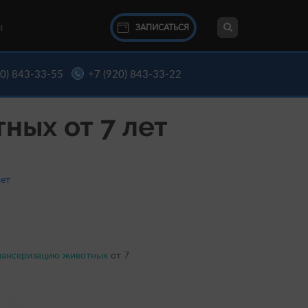
ЗАПИСАТЬСЯ
Ы
20) 843-33-55
+7 (920) 843-33-22
ных от 7 лет
лет
пансеризацию животных
от 7